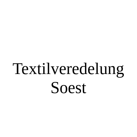
STARTSEITE
Stickereien
Textilveredelung
Textildruck
Soest
UV-DTF Aufkleber
DTF Produktion